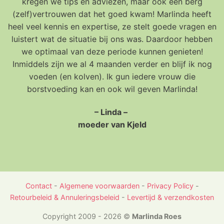
kregen we tips en adviezen, maar ook een berg
(zelf)vertrouwen dat het goed kwam! Marlinda heeft
heel veel kennis en expertise, ze stelt goede vragen en
luistert wat de situatie bij ons was. Daardoor hebben
we optimaal van deze periode kunnen genieten!
Inmiddels zijn we al 4 maanden verder en blijf ik nog
voeden (en kolven). Ik gun iedere vrouw die
borstvoeding kan en ook wil geven Marlinda!
– Linda –
moeder van Kjeld
Contact
-
Algemene voorwaarden
-
Privacy Policy
-
Retourbeleid & Annuleringsbeleid
-
Levertijd & verzendkosten
Copyright 2009 - 2026 ©
Marlinda Roes